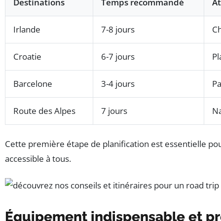
Destinations
Temps recommandé
At
Irlande
7-8 jours
Ch
Croatie
6-7 jours
Pl
Barcelone
3-4 jours
Pa
Route des Alpes
7 jours
Na
Cette première étape de planification est essentielle pou
accessible à tous.
Équipement indispensable et pr