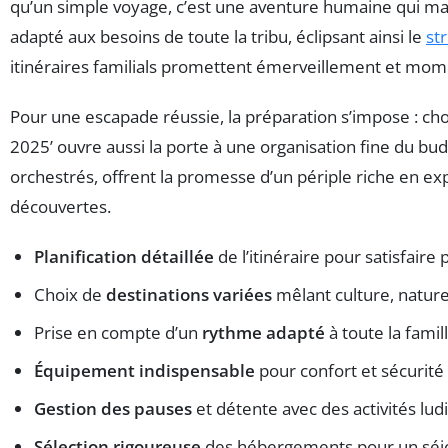
qu’un simple voyage, c’est une aventure humaine qui mari
adapté aux besoins de toute la tribu, éclipsant ainsi le
st
itinéraires familials promettent émerveillement et mome
Pour une escapade réussie, la préparation s’impose : cho
2025’ ouvre aussi la porte à une organisation fine du bud
orchestrés, offrent la promesse d’un périple riche en e
découvertes.
Planification détaillée
de l’itinéraire pour satisfaire 
Choix de
destinations variées
mêlant culture, nature
Prise en compte d’un
rythme adapté
à toute la famil
Équipement indispensable
pour confort et sécurité 
Gestion des pauses
et détente avec des activités lu
Sélection rigoureuse
des hébergements pour un séjo