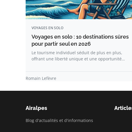
VOYAGES EN SOLO
Voyages en solo : 10 destinations sûres
pour partir seul en 2026​
Le tourisme individuel séduit de plus en plus,
offrant une liberté unique et une opportunité…
Romain Lefèvre
Airalpes
Article
Blog d'actualités et d'informations