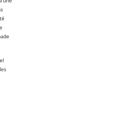
 à une
ns
té
de
pade
el
les