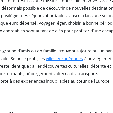
et limité n’est pas une mission impossible en 2025. Grâce
st désormais possible de découvrir de nouvelles destinatio
rivilégier des séjours abordables s’inscrit dans une volon
aque euro dépensé. Voyager léger, choisir la bonne pério
ux abordables sont autant de clés pour profiter d’une esca
en groupe d’amis ou en famille, trouvent aujourd’hui un pan
ible. Selon le profil, les
villes européennes
à privilégier et 
reste identique : allier découvertes culturelles, détente et
s performants, hébergements alternatifs, transports
porte à des expériences inoubliables au cœur de l’Europe,