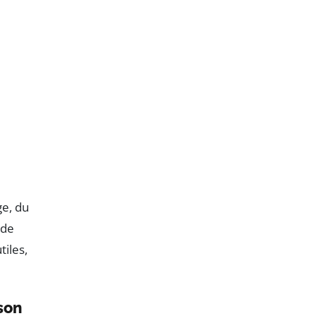
ge, du
 de
tiles,
son