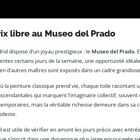
prix libre au Museo del Prado
rid dispose d’un joyau prestigieux : le
Museo del Prado
. 
ntes certains jours de la semaine, une opportunité idéale 
n d’autres maîtres sont exposés dans un cadre grandiose, r
ù la peinture classique prend vie, chaque toile racontant u
nscendantales qui marquent l’imaginaire collectif, souven
temporaires, mais la véritable richesse demeure dans sa 
odeste.
 il est utile de vérifier en amont les jours précis avec en
que s’inscrit dans une dynamique plus large encouragée p