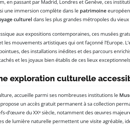
, en passant par Madrid, Londres et Genève, ces instituti
nsi une immersion complète dans le
patrimoine
européen s
oyage culturel
dans les plus grandes métropoles du vieux 
assique aux expositions contemporaines, ces musées gratuits
et les mouvements artistiques qui ont façonné l’Europe.
pointues, des installations inédites et des parcours enrich
hés et les joyaux bien établis de ces lieux exceptionnels
une exploration culturelle accessi
culture, accueille parmi ses nombreuses institutions le
Musé
opose un accès gratuit permanent à sa collection perman
-d’œuvre du XXᵉ siècle, notamment des œuvres majeures d
s de lumière naturelle permettent une visite agréable, id