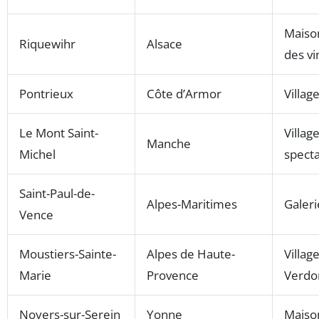
Maison
Riquewihr
Alsace
des vi
Pontrieux
Côte d’Armor
Villag
Le Mont Saint-
Villag
Manche
Michel
specta
Saint-Paul-de-
Alpes-Maritimes
Galeri
Vence
Moustiers-Sainte-
Alpes de Haute-
Villag
Marie
Provence
Verdo
Noyers-sur-Serein
Yonne
Maison