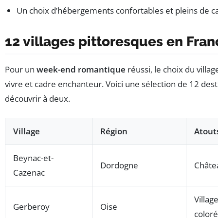
Un choix d’hébergements confortables et pleins de c
12 villages pittoresques en Fr
Pour un
week-end romantique
réussi, le choix du villa
vivre et cadre enchanteur. Voici une sélection de 12 des
découvrir à deux.
Village
Région
Atout
Beynac-et-
Dordogne
Châtea
Cazenac
Villag
Gerberoy
Oise
color