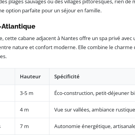
des plages sauvages ou des villages pittoresques, rien de
une option parfaite pour un séjour en famille.
-Atlantique
ite, cette cabane adjacent à Nantes offre un spa privé av
entre nature et confort moderne. Elle combine le charme
es.
Hauteur
Spécificité
3-5 m
Éco-construction, petit-déjeuner b
4 m
Vue sur vallées, ambiance rustiqu
s
7 m
Autonomie énergétique, artisanal