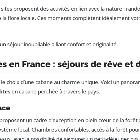
tes proposent des activités en lien avec la nature : rand
e la flore locale. Ces moments complètent idéalement vot
s en France : séjours de rêve et 
r le choix d’une cabane au charme unique. Voici un panor
lites
en cabane perchée à travers le pays.
ace
proposent un cadre d’exception en plein cœur de la forêt al
tème local. Chambres confortables, accès à la forêt pour 
seaux, avec la possibilité de savourer un petit-déjeuner bio