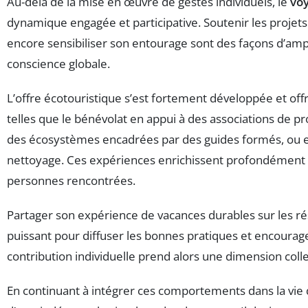
Au-delà de la mise en œuvre de gestes individuels, le
vo
dynamique engagée et participative. Soutenir les projets 
encore sensibiliser son entourage sont des façons d’amplif
conscience globale.
L’offre écotouristique s’est fortement développée et off
telles que le bénévolat en appui à des associations de p
des écosystèmes encadrées par des guides formés, ou e
nettoyage. Ces expériences enrichissent profondément le 
personnes rencontrées.
Partager son expérience de vacances durables sur les rés
puissant pour diffuser les bonnes pratiques et encourag
contribution individuelle prend alors une dimension colle
En continuant à intégrer ces comportements dans la vie 