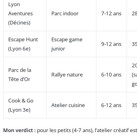
Lyon
Aventures
Parc indoor
7-12 ans
28
(Décines)
Escape Hunt
Escape game
9-12 ans
35
(Lyon 6e)
junior
20
Parc de la
Rallye nature
6-10 ans
(s
Tête d’Or
go
Cook & Go
Atelier cuisine
6-12 ans
35
(Lyon 3e)
Mon verdict :
pour les petits (4-7 ans), l’atelier créatif e