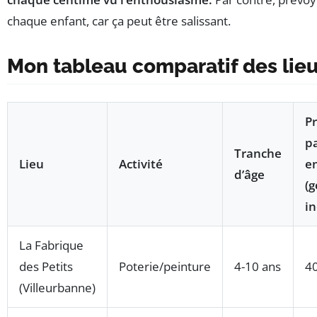
chaque enfant, car ça peut être salissant.
Mon tableau comparatif des lieu
Pr
p
Tranche
Lieu
Activité
e
d’âge
(g
in
La Fabrique
des Petits
Poterie/peinture
4-10 ans
40
(Villeurbanne)