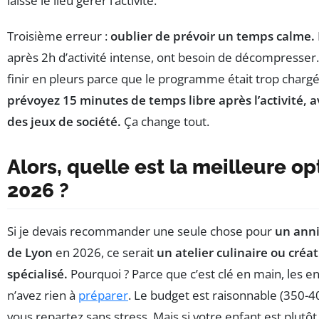
laisse le lieu gérer l’activité.
Troisième erreur :
oublier de prévoir un temps calme.
après 2h d’activité intense, ont besoin de décompresser. 
finir en pleurs parce que le programme était trop charg
prévoyez 15 minutes de temps libre après l’activité, a
des jeux de société.
Ça change tout.
Alors, quelle est la meilleure o
2026 ?
Si je devais recommander une seule chose pour
un anni
de Lyon
en 2026, ce serait
un atelier culinaire ou créat
spécialisé.
Pourquoi ? Parce que c’est clé en main, les e
n’avez rien à
préparer
. Le budget est raisonnable (350-4
vous repartez sans stress. Mais si votre enfant est plutôt 